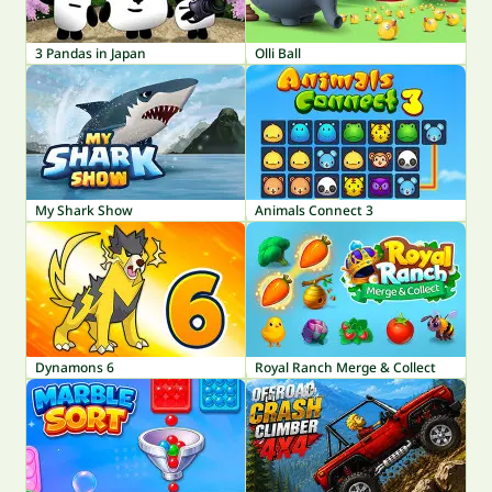
3 Pandas in Japan
Olli Ball
My Shark Show
Animals Connect 3
Dynamons 6
Royal Ranch Merge & Collect