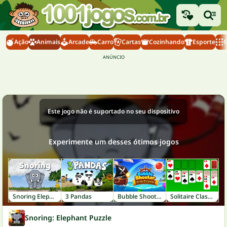
Ação
Animais
Arcade
Carro
Cartas
Cozinhando
Esporte
M
Este jogo não é suportado no seu dispositivo
Experimente um desses ótimos jogos
Snoring Elephant
3 Pandas
Bubble Shooter: Pirate Treasures
Solitaire Classic
Snoring: Elephant Puzzle