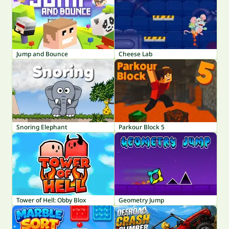
Jump and Bounce
Cheese Lab
Snoring Elephant
Parkour Block 5
Tower of Hell: Obby Blox
Geometry Jump