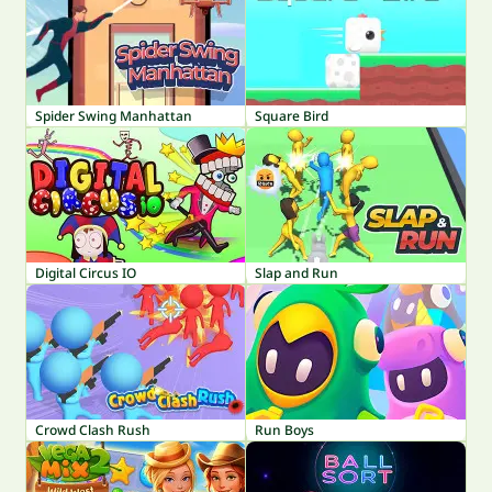
Spider Swing Manhattan
Square Bird
Digital Circus IO
Slap and Run
Crowd Clash Rush
Run Boys