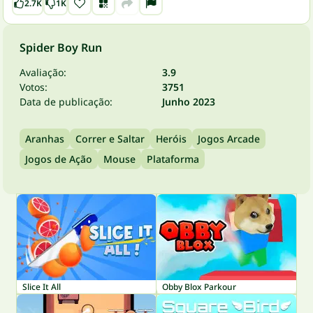
2.7K
1K
Spider Boy Run
Avaliação:
3.9
Votos:
3751
Data de publicação:
Junho 2023
Aranhas
Correr e Saltar
Heróis
Jogos Arcade
Jogos de Ação
Mouse
Plataforma
Slice It All
Obby Blox Parkour