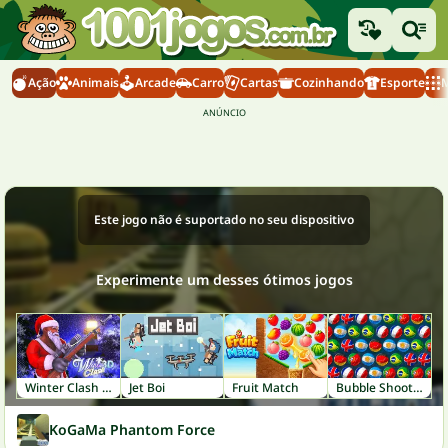
Ação
Animais
Arcade
Carro
Cartas
Cozinhando
Esporte
M
Este jogo não é suportado no seu dispositivo
Experimente um desses ótimos jogos
Winter Clash 3D
Jet Boi
Fruit Match
Bubble Shooter World Cup
KoGaMa Phantom Force