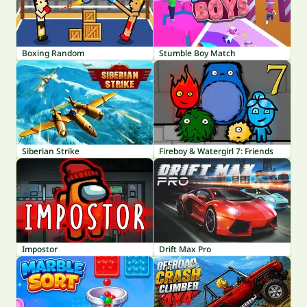
Boxing Random
Stumble Boy Match
Siberian Strike
Fireboy & Watergirl 7: Friends
Impostor
Drift Max Pro