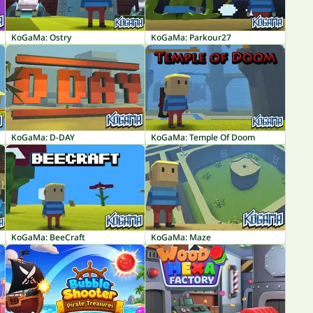
KoGaMa: Ostry
KoGaMa: Parkour27
KoGaMa: D-DAY
KoGaMa: Temple Of Doom
KoGaMa: BeeCraft
KoGaMa: Maze