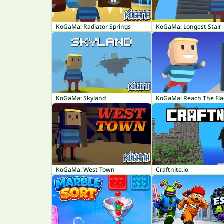
KoGaMa: Radiator Springs
KoGaMa: Longest Stair
KoGaMa: Skyland
KoGaMa: Reach The Fla
KoGaMa: West Town
Craftnite.io