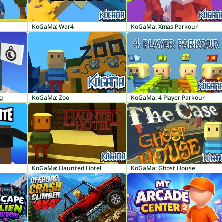
KoGaMa: War4
KoGaMa: Xmas Parkour
g
KoGaMa: Zoo
KoGaMa: 4 Player Parkour
KoGaMa: Haunted Hotel
KoGaMa: Ghost House