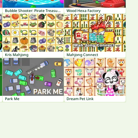
Bubble Shooter: Pirate Treasures
Wood Hexa Factory
Kris Mahjong
Mahjong Connect
Park Me
Dream Pet Link