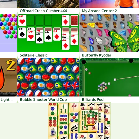
Offroad Crash Climber 4X4
My Arcade Center 2
Solitaire Classic
Butterfly Kyodai
Fireboy and Watergirl 2: Light Temple
Bubble Shooter World Cup
Billiards Pool