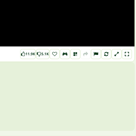
11.9K
5.1K