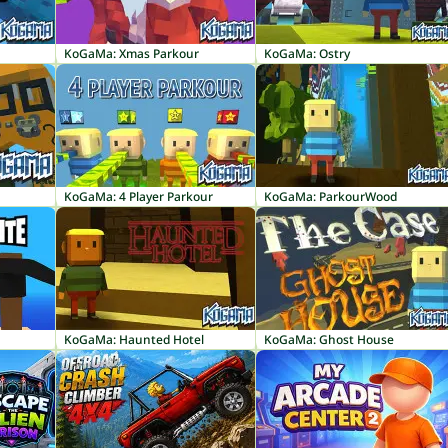
KoGaMa: Xmas Parkour
KoGaMa: Ostry
KoGaMa: 4 Player Parkour
KoGaMa: ParkourWood
KoGaMa: Haunted Hotel
KoGaMa: Ghost House