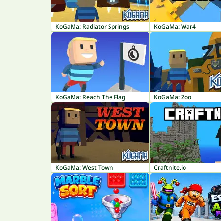
KoGaMa: Radiator Springs
KoGaMa: War4
KoGaMa: Reach The Flag
KoGaMa: Zoo
KoGaMa: West Town
Craftnite.io