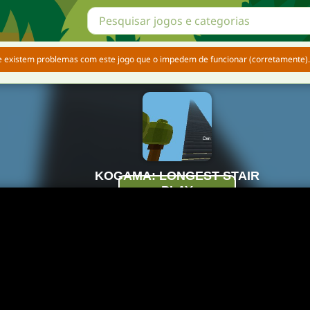
e existem problemas com este jogo que o impedem de funcionar (corretamente).