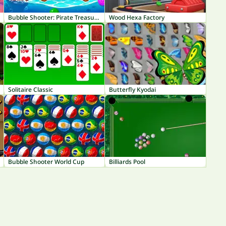
Bubble Shooter: Pirate Treasures
Wood Hexa Factory
Solitaire Classic
Butterfly Kyodai
Bubble Shooter World Cup
Billiards Pool