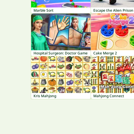
Marble Sort
Escape the Alien Prison
Hospital Surgeon: Doctor Game
Cake Merge 2
Kris Mahjong
Mahjong Connect