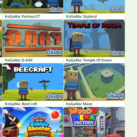
KoGaMa: Parkour27
KoGaMa: Skyland
KoGaMa: D-DAY
KoGaMa: Temple Of Doom
KoGaMa: BeeCraft
KoGaMa: Maze