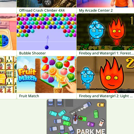
Offroad Crash Climber 4X4
My Arcade Center 2
Bubble Shooter
Fireboy and Watergirl 1: Forest Temple
Fruit Match
Fireboy and Watergirl 2: Light Temple