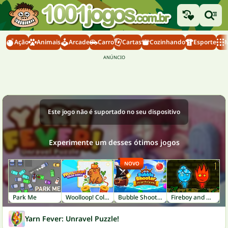
Ação
Animais
Arcade
Carro
Cartas
Cozinhando
Esporte
M
Este jogo não é suportado no seu dispositivo
Experimente um desses ótimos jogos
NOVO
Park Me
Woolloop! Color Puzzle
Bubble Shooter: Pirate Treasures
Fireboy and Watergirl 1: Forest Temple
Yarn Fever: Unravel Puzzle!