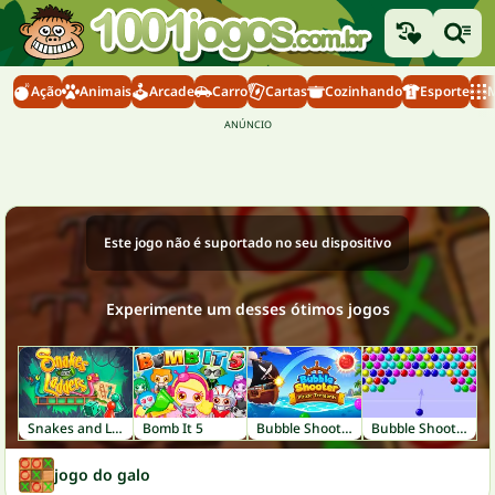
Ação
Animais
Arcade
Carro
Cartas
Cozinhando
Esporte
M
Este jogo não é suportado no seu dispositivo
Experimente um desses ótimos jogos
Snakes and Ladders
Bomb It 5
Bubble Shooter: Pirate Treasures
Bubble Shooter
jogo do galo