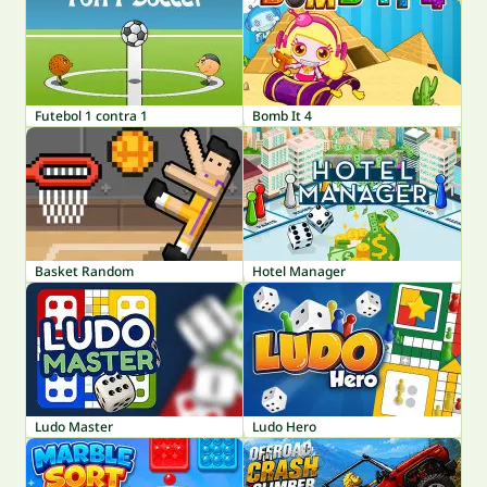
Futebol 1 contra 1
Bomb It 4
Basket Random
Hotel Manager
Ludo Master
Ludo Hero