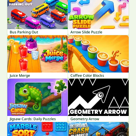
Bus Parking Out
Arrow Slide Puzzle
Juice Merge
Coffee Color Blocks
Jigsaw Cards: Daily Puzzles
Geometry Arrow