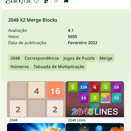
4.4K
1.2K
2048 X2 Merge Blocks
Avaliação:
4.1
Votos:
5605
Data de publicação:
Fevereiro 2022
2048
Correspondência
Jogos de Puzzle
Merge
Números
Tabuada de Multiplicação
2048
2048 Lines