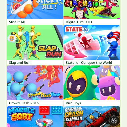
Slice It All
Digital Circus IO
Slap and Run
State.io - Conquer the World
Crowd Clash Rush
Run Boys