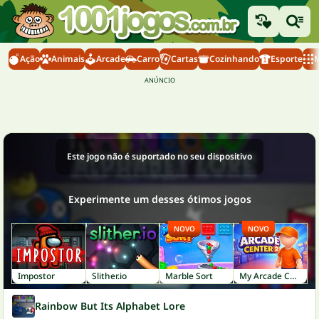
Ação
Animais
Arcade
Carro
Cartas
Cozinhando
Esporte
M
Este jogo não é suportado no seu dispositivo
Experimente um desses ótimos jogos
NOVO
NOVO
Impostor
Slither.io
Marble Sort
My Arcade Center 2
Rainbow But Its Alphabet Lore