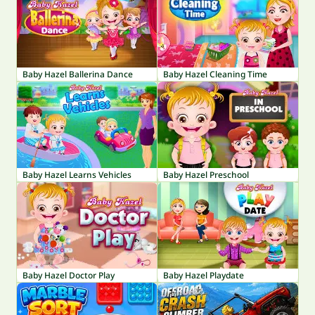
Baby Hazel Ballerina Dance
Baby Hazel Cleaning Time
Baby Hazel Learns Vehicles
Baby Hazel Preschool
Baby Hazel Doctor Play
Baby Hazel Playdate