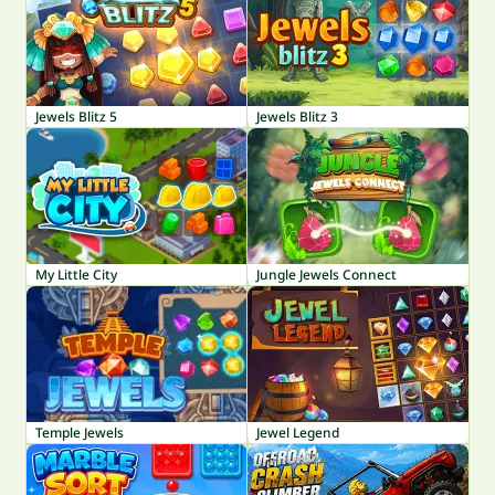
Jewels Blitz 5
Jewels Blitz 3
My Little City
Jungle Jewels Connect
Temple Jewels
Jewel Legend