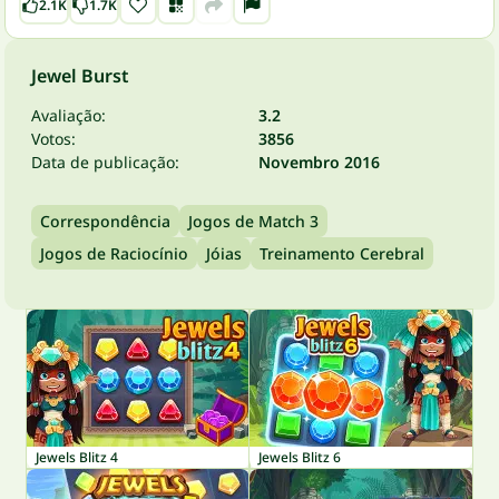
2.1K
1.7K
Jewel Burst
Avaliação:
3.2
Votos:
3856
Data de publicação:
Novembro 2016
Correspondência
Jogos de Match 3
Jogos de Raciocínio
Jóias
Treinamento Cerebral
Jewels Blitz 4
Jewels Blitz 6