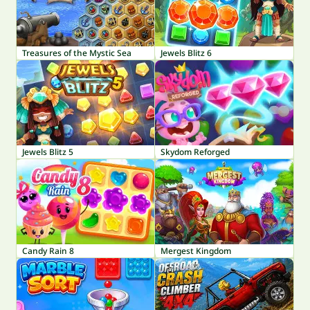
Treasures of the Mystic Sea
Jewels Blitz 6
Jewels Blitz 5
Skydom Reforged
Candy Rain 8
Mergest Kingdom