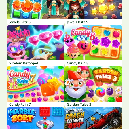
Jewels Blitz 6
Jewels Blitz 5
Skydom Reforged
Candy Rain 8
Candy Rain 7
Garden Tales 3