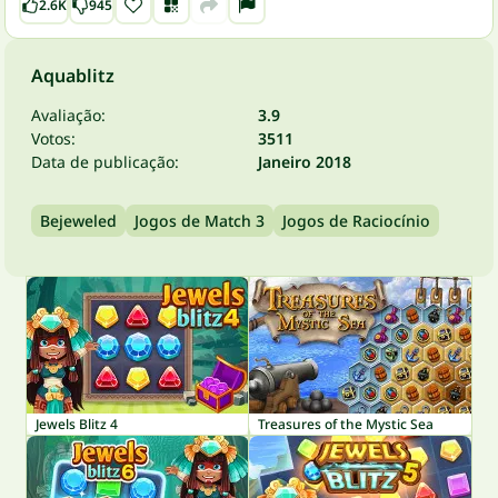
2.6K
945
Aquablitz
Avaliação:
3.9
Votos:
3511
Data de publicação:
Janeiro 2018
Bejeweled
Jogos de Match 3
Jogos de Raciocínio
Jewels Blitz 4
Treasures of the Mystic Sea