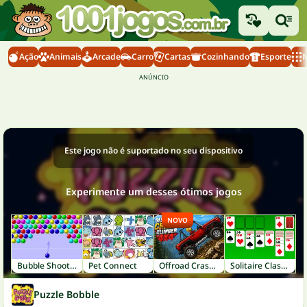
Ação
Animais
Arcade
Carro
Cartas
Cozinhando
Esporte
M
Este jogo não é suportado no seu dispositivo
Experimente um desses ótimos jogos
NOVO
Bubble Shooter
Pet Connect
Offroad Crash Climber 4X4
Solitaire Classic
Puzzle Bobble