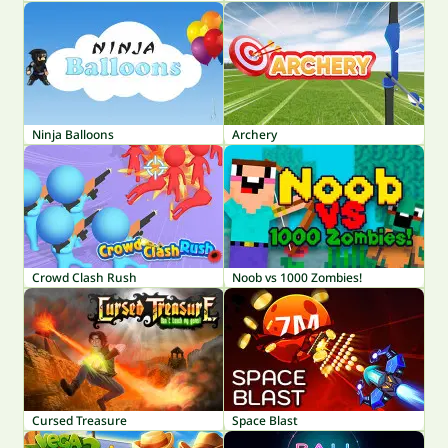
Ninja Balloons
Archery
Crowd Clash Rush
Noob vs 1000 Zombies!
Cursed Treasure
Space Blast