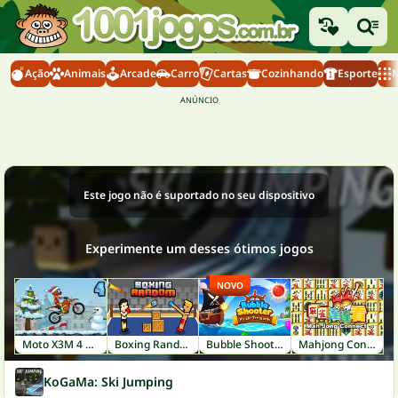
Ação
Animais
Arcade
Carro
Cartas
Cozinhando
Esporte
M
Este jogo não é suportado no seu dispositivo
Experimente um desses ótimos jogos
NOVO
Moto X3M 4 Winter
Boxing Random
Bubble Shooter: Pirate Treasures
Mahjong Connect
KoGaMa: Ski Jumping