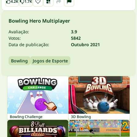
4.2K
1.7K
Bowling Hero Multiplayer
Avaliação:
3.9
Votos:
5842
Data de publicação:
Outubro 2021
Bowling
Jogos de Esporte
Bowling Challenge
3D Bowling