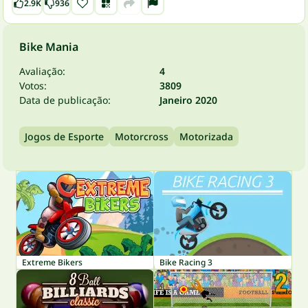
2.9K
936
Bike Mania
Avaliação:
4
Votos:
3809
Data de publicação:
Janeiro 2020
Jogos de Esporte
Motorcross
Motorizada
Extreme Bikers
Bike Racing 3