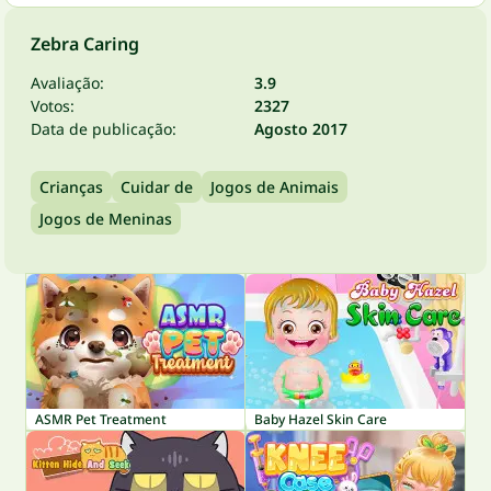
Zebra Caring
Avaliação:
3.9
Votos:
2327
Data de publicação:
Agosto 2017
Crianças
Cuidar de
Jogos de Animais
Jogos de Meninas
ASMR Pet Treatment
Baby Hazel Skin Care