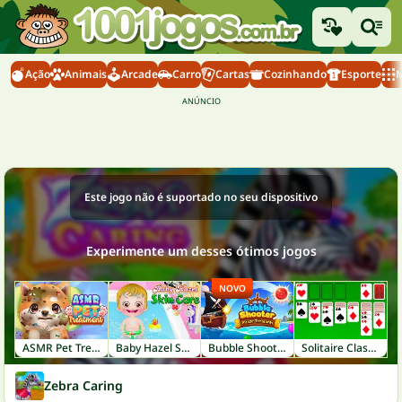
Ação
Animais
Arcade
Carro
Cartas
Cozinhando
Esporte
M
Este jogo não é suportado no seu dispositivo
Experimente um desses ótimos jogos
NOVO
ASMR Pet Treatment
Baby Hazel Skin Care
Bubble Shooter: Pirate Treasures
Solitaire Classic
Zebra Caring