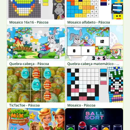
Mosaico 16x16 - Páscoa
Mosaico alfabeto - Páscoa
Quebra-cabeça - Páscoa
Quebra-cabeça matemático - Páscoa
TicTacToe - Páscoa
Mosaico - Páscoa