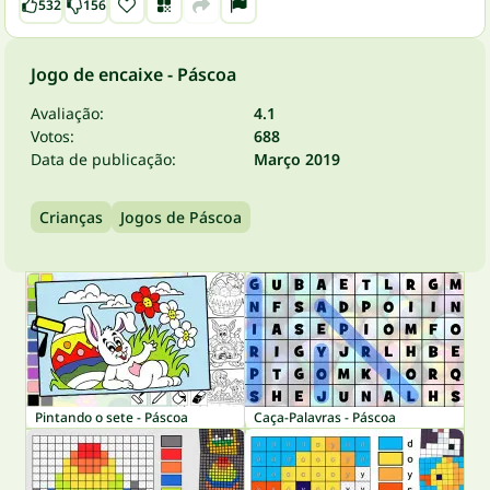
532
156
Jogo de encaixe - Páscoa
Avaliação:
4.1
Votos:
688
Data de publicação:
Março 2019
Crianças
Jogos de Páscoa
Pintando o sete - Páscoa
Caça-Palavras - Páscoa