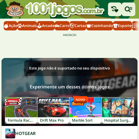
Ação
Animais
Arcade
Carro
Cartas
Cozinhando
Esporte
M
Este jogo não é suportado no seu dispositivo
Experimente um desses ótimos jogos
NOVO
Formula Racers
Drift Max Pro
Marble Sort
Hospital Surgeon: Doctor Game
HOTGEAR