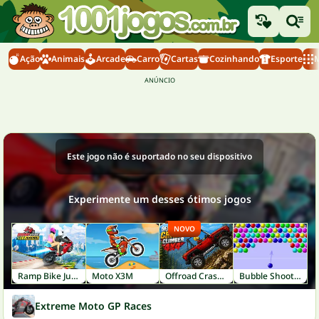
Ação
Animais
Arcade
Carro
Cartas
Cozinhando
Esporte
M
Este jogo não é suportado no seu dispositivo
Experimente um desses ótimos jogos
NOVO
Ramp Bike Jumping
Moto X3M
Offroad Crash Climber 4X4
Bubble Shooter
Extreme Moto GP Races