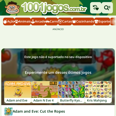
Ação
Animais
Arcade
Carro
Cartas
Cozinhando
Esporte
M
Este jogo não é suportado no seu dispositivo
Experimente um desses ótimos jogos
Adam and Eve
Adam N Eve 4
Butterfly Kyodai
Kris Mahjong
Adam and Eve: Cut the Ropes