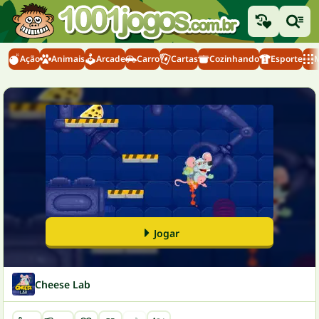
Ação
Animais
Arcade
Carro
Cartas
Cozinhando
Esporte
M
Jogar
Cheese Lab