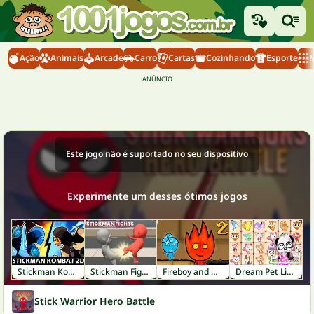
Ação
Animais
Arcade
Carro
Cartas
Cozinhando
Esporte
M
Este jogo não é suportado no seu dispositivo
Experimente um desses ótimos jogos
Stickman Kombat 2D
Stickman Fights
Fireboy and Watergirl 2: Light Temple
Dream Pet Link
Stick Warrior Hero Battle