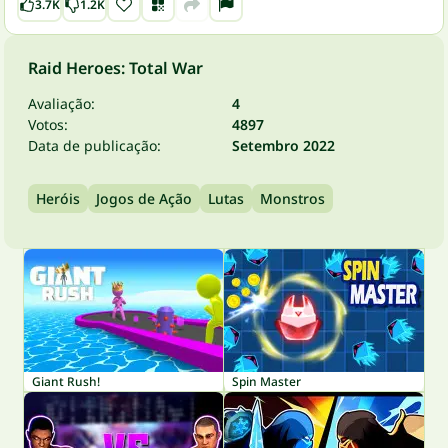
3.7K
1.2K
Raid Heroes: Total War
Avaliação:
4
Votos:
4897
Data de publicação:
Setembro 2022
Heróis
Jogos de Ação
Lutas
Monstros
Giant Rush!
Spin Master