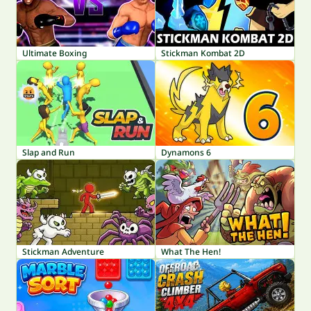
Ultimate Boxing
Stickman Kombat 2D
Slap and Run
Dynamons 6
Stickman Adventure
What The Hen!