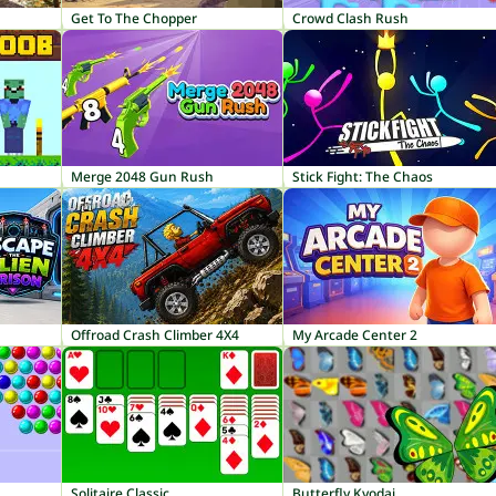
Get To The Chopper
Crowd Clash Rush
Merge 2048 Gun Rush
Stick Fight: The Chaos
Offroad Crash Climber 4X4
My Arcade Center 2
Solitaire Classic
Butterfly Kyodai