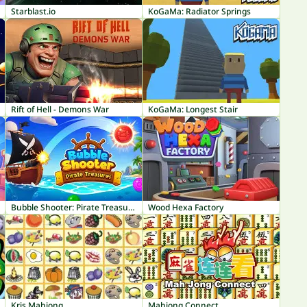
Starblast.io
KoGaMa: Radiator Springs
Rift of Hell - Demons War
KoGaMa: Longest Stair
Bubble Shooter: Pirate Treasures
Wood Hexa Factory
Kris Mahjong
Mahjong Connect