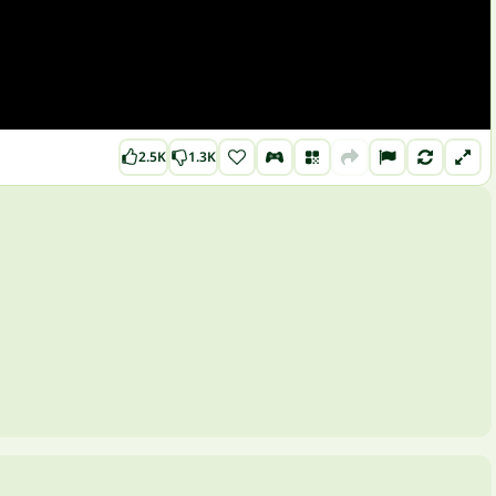
2.5K
1.3K