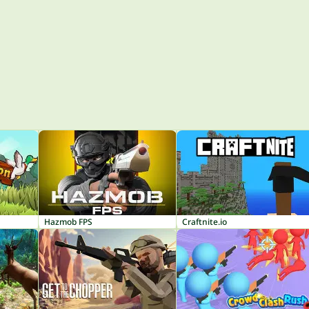
Hazmob FPS
Craftnite.io