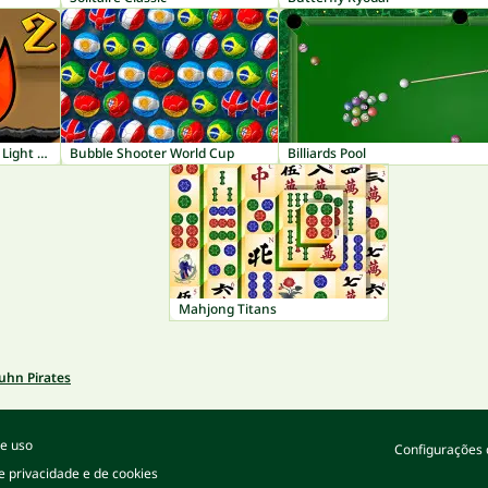
Fireboy and Watergirl 2: Light Temple
Bubble Shooter World Cup
Billiards Pool
Mahjong Titans
hn Pirates
e uso
Configurações 
de privacidade e de cookies