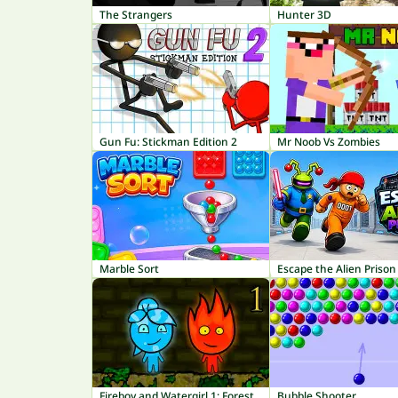
The Strangers
Hunter 3D
Gun Fu: Stickman Edition 2
Mr Noob Vs Zombies
Marble Sort
Escape the Alien Prison
Fireboy and Watergirl 1: Forest Temple
Bubble Shooter