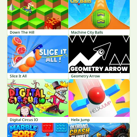
Down The Hill
Machine City Balls
Slice It All
Geometry Arrow
Digital Circus IO
Helix Jump