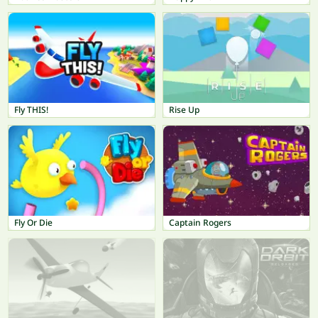
Fly THIS!
Rise Up
Fly Or Die
Captain Rogers