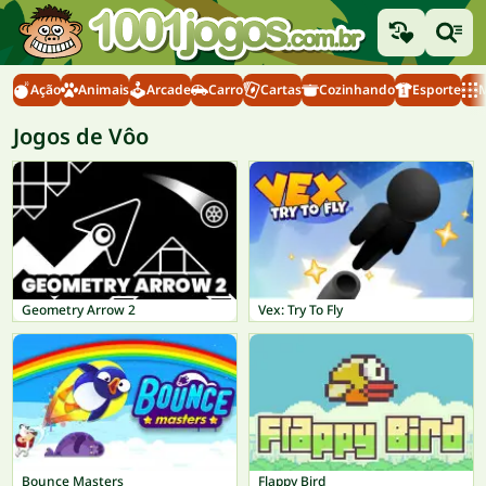
Ação
Animais
Arcade
Carro
Cartas
Cozinhando
Esporte
M
Jogos de Vôo
Geometry Arrow 2
Vex: Try To Fly
Bounce Masters
Flappy Bird