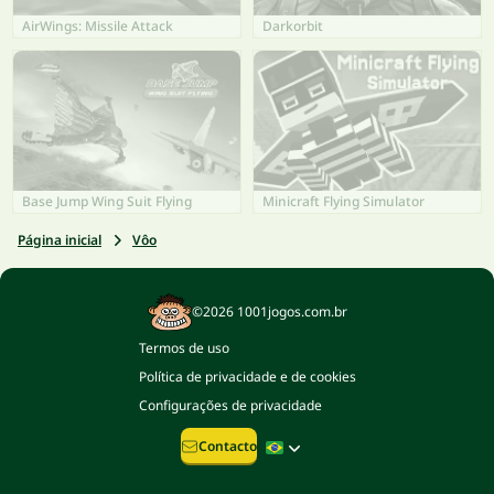
AirWings: Missile Attack
Darkorbit
Base Jump Wing Suit Flying
Minicraft Flying Simulator
Página inicial
Vôo
©2026 1001jogos.com.br
Termos de uso
Política de privacidade e de cookies
Configurações de privacidade
Contacto