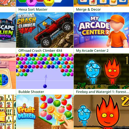
Hexa Sort Master
Merge & Decor
Offroad Crash Climber 4X4
My Arcade Center 2
Bubble Shooter
Fireboy and Watergirl 1: Forest Temple