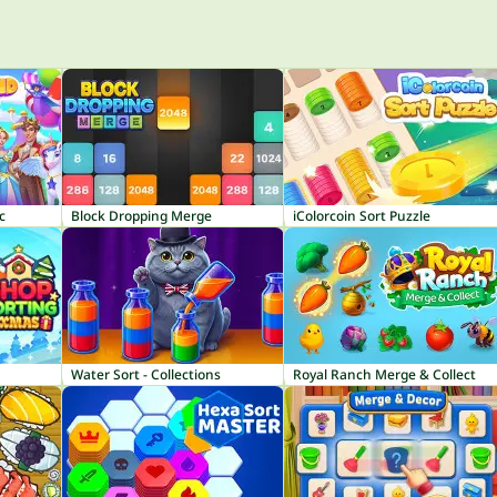
c
Block Dropping Merge
iColorcoin Sort Puzzle
Water Sort - Collections
Royal Ranch Merge & Collect