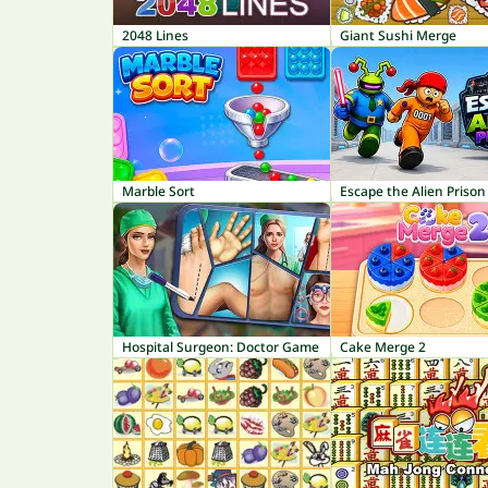
2048 Lines
Giant Sushi Merge
Marble Sort
Escape the Alien Prison
Hospital Surgeon: Doctor Game
Cake Merge 2