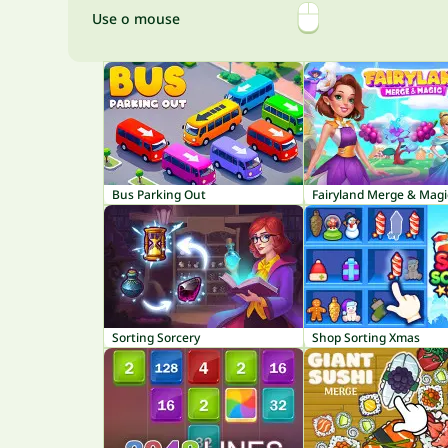
Use o mouse
Bus Parking Out
Fairyland Merge & Magi
Sorting Sorcery
Shop Sorting Xmas