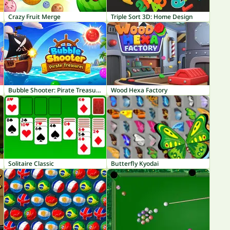
Crazy Fruit Merge
Triple Sort 3D: Home Design
Bubble Shooter: Pirate Treasures
Wood Hexa Factory
Solitaire Classic
Butterfly Kyodai