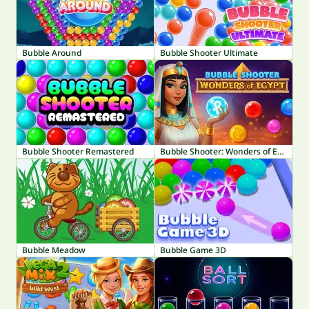
Bubble Around
Bubble Shooter Ultimate
Bubble Shooter Remastered
Bubble Shooter: Wonders of Egypt
Bubble Meadow
Bubble Game 3D