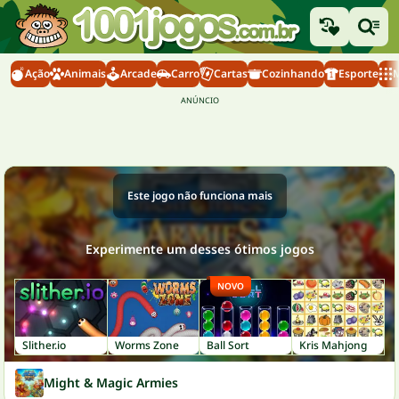
Ação
Animais
Arcade
Carro
Cartas
Cozinhando
Esporte
M
Este jogo não funciona mais
Experimente um desses ótimos jogos
NOVO
Slither.io
Worms Zone
Ball Sort
Kris Mahjong
Might & Magic Armies