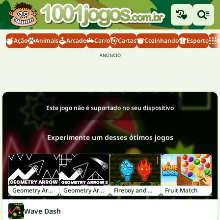
Ação
Animais
Arcade
Carro
Cartas
Cozinhando
Esporte
M
Este jogo não é suportado no seu dispositivo
Experimente um desses ótimos jogos
Geometry Arrow
Geometry Arrow 2
Fireboy and Watergirl 1: Forest Temple
Fruit Match
Wave Dash