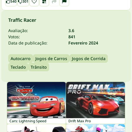
540
301
Traffic Racer
Avaliação:
3.6
Votos:
841
Data de publicação:
Fevereiro 2024
Autocarro
Jogos de Carros
Jogos de Corrida
Teclado
Trânsito
Cars: Lightning Speed
Drift Max Pro