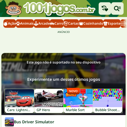
Ação
Animais
Arcade
Carro
Cartas
Cozinhando
Esporte
M
Este jogo não é suportado no seu dispositivo
Experimente um desses ótimos jogos
NOVO
Cars: Lightning Speed
GP Hero
Marble Sort
Bubble Shooter
Bus Driver Simulator