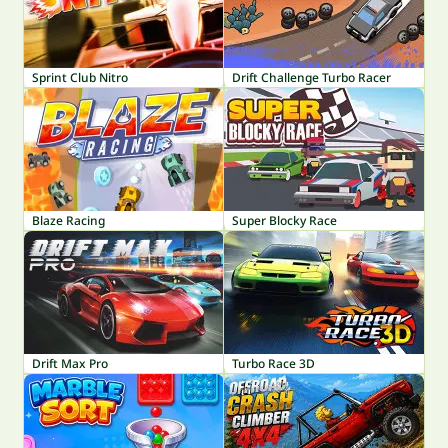
Sprint Club Nitro
Drift Challenge Turbo Racer
Blaze Racing
Super Blocky Race
Drift Max Pro
Turbo Race 3D