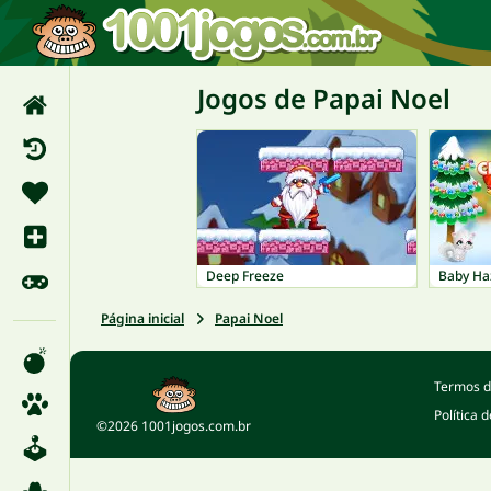
Jogos de Papai Noel
Deep Freeze
Baby Ha
Página inicial
Papai Noel
Termos d
Política 
©2026 1001jogos.com.br