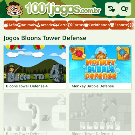
Ação
Animais
Arcade
Carro
Cartas
Cozinhando
Esporte
M
Jogos Bloons Tower Defense
Bloons Tower Defense 4
Monkey Bubble Defense
Bloons Tower Defense 2
Bloons Tower Defense 1